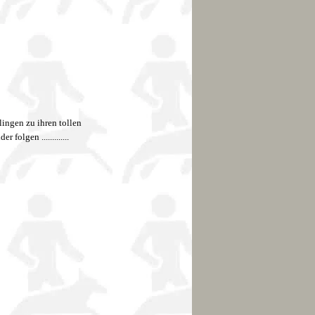
flingen zu ihren tollen
olgen .............