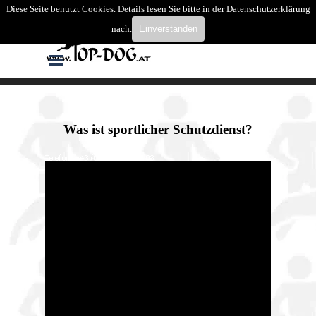
Direkt zum Seiteninhalt
Diese Seite benutzt Cookies. Details lesen Sie bitte in der Datenschutzerklärung
Suchen
nach.
Einverstanden
Menü überspringen
Was ist sportlicher Schutzdienst?